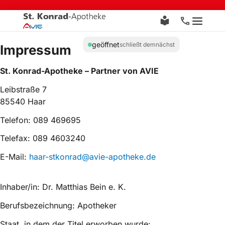
Zum
Inhalt
Menü
springen
geöffnet
schließt demnächst
Impressum
St. Konrad-Apotheke – Partner von AVIE
Leibstraße 7
85540 Haar
Telefon: 089 469695
Telefax: 089 4603240
E-Mail:
haar-stkonrad@avie-apotheke.de
Inhaber/in: Dr. Matthias Bein e. K.
Berufsbezeichnung: Apotheker
Staat, in dem der Titel erworben wurde: