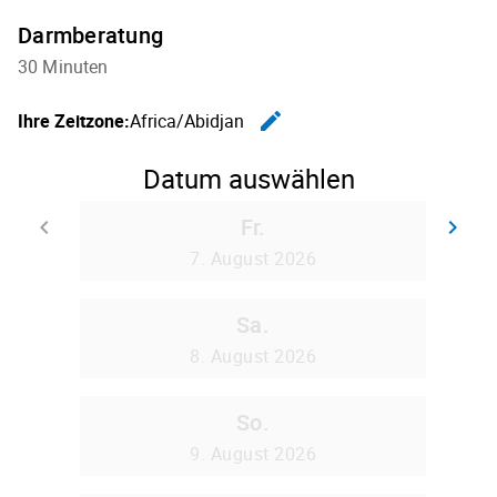
Darmberatung
30 Minuten
edit
Ihre Zeitzone:
Africa/Abidjan
Zeitzone ä
Datum auswählen
Fr.
keyboard_arrow_left
keyboard_arrow_right
Zurück
We
7. August 2026
Sa.
8. August 2026
So.
9. August 2026